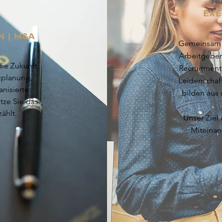
H.
EXE
 |
M&A
Gemeinsam m
Arbeitgeber
ie Zukunft
Recruitment
zplanung,
Leidenschaft
anisierte
bilden aus
tze Sie das
ählt.
Unser Ziel
Miteinan