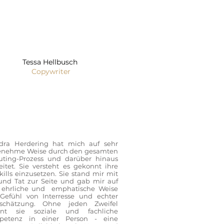
Tessa Hellbusch
Copywriter
dra Herdering hat mich auf sehr
nehme Weise durch den gesamten
uting-Prozess und darüber hinaus
eitet. Sie versteht es gekonnt ihre
skills einzusetzen. Sie stand mir mit
und Tat zur Seite und gab mir auf
 ehrliche und emphatische Weise
Gefühl von Interresse und echter
tschätzung. Ohne jeden Zweifel
eint sie soziale und fachliche
petenz in einer Person - eine