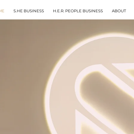
ME
S.HE BUSINESS
H.E.R. PEOPLE BUSINESS
ABOUT
T ERFAHRUNG
SS GROUP
Sandra Herdering.