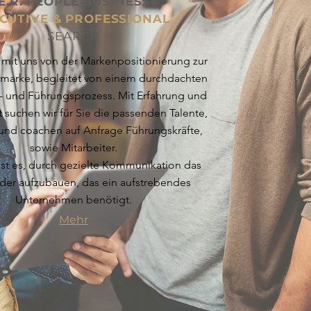
E.R. PEOPLE
BUSINESS®
CUTIVE & PROFESSIONAL
SEARCH
it uns von der Markenpositionierung zur
marke, begleitet von einem durchdachten
- und Führungsprozess. Mit Erfahrung und
 suchen wir für Sie die passenden Talente,
 und coachen auf Anfrage Führungskräfte,
sowie Mitarbeiter.
 ist es, durch gezielte Kommunikation das
der aufzubauen, das ein aufstrebendes
Unternehmen benötigt.
Mehr