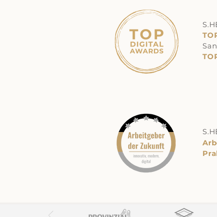
S.H
TOP
San
TOP
S.H
Arb
Pra