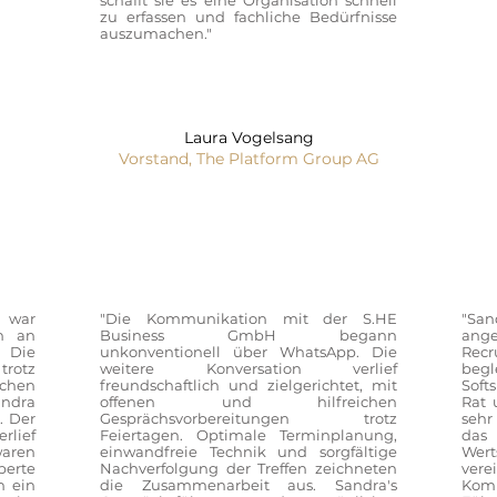
schafft sie es eine Organisation schnell
zu erfassen und fachliche Bedürfnisse
auszumachen."
Laura Vogelsang
Vorstand, The Platform Group AG
a war
"Die Kommunikation mit der S.HE
"San
ch an
Business GmbH begann
ange
. Die
unkonventionell über WhatsApp. Die
Recr
trotz
weitere Konversation verlief
begl
ichen
freundschaftlich und zielgerichtet, mit
Soft
ndra
offenen und hilfreichen
Rat 
t. Der
Gesprächsvorbereitungen trotz
sehr
ief
Feiertagen. Optimale Terminplanung,
das 
waren
einwandfreie Technik und sorgfältige
Wer
erte
Nachverfolgung der Treffen zeichneten
ver
h ein
die Zusammenarbeit aus. Sandra's
Kom