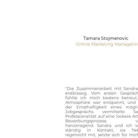
Tamara Stojmenovic
Online Marketing Managerin
"Die Zusammenarbeit mit Sandr
erstklassig. Vom ersten Gesprä
fühlte ich mich bestens betreut
Atmosphäre war entspannt, und 
der Ernsthaftigkeit eines mögl
Jobgesprächs vermittelte Sa
Professionalität auf eine lockere Ar
Bewerbungsprozess verl
hervorragend. Sandra und ich 
ständig in Kontakt, sie fieb
regelrecht mit, setzte sich für mic