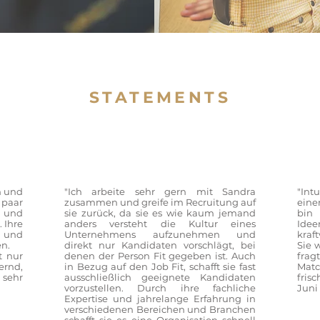
STATEMENTS
n und
"Ich arbeite sehr gern mit Sandra
"Int
 paar
zusammen und greife im Recruitung auf
eine
t und
sie zurück, da sie es wie kaum jemand
bin
 Ihre
anders versteht die Kultur eines
Idee
g und
Unternehmens aufzunehmen und
kraf
n.
direkt nur Kandidaten vorschlägt, bei
Sie 
t nur
denen der Person Fit gegeben ist. Auch
fra
ernd,
in Bezug auf den Job Fit, schafft sie fast
Mat
sehr
ausschließlich geeignete Kandidaten
fris
vorzustellen. Durch ihre fachliche
Juni
Expertise und jahrelange Erfahrung in
verschiedenen Bereichen und Branchen