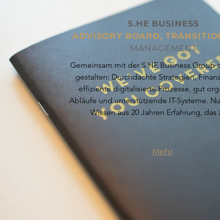
S.HE BUSINESS
ADVISORY BOARD, TRANSITION
MANAGEMENT
Gemeinsam mit der S.HE Business Group d
gestalten: Durchdachte Strategien, Finan
effiziente digitalisierte Prozesse, gut org
Abläufe und unterstützende IT-Systeme. Nu
Wissen aus 20 Jahren Erfahrung, das z
Mehr