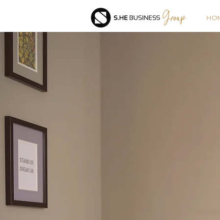
HO
ÜBER 20 JAHRE MANAGEMEN
S.HE
BUSINE
Family Office by 
CHAN(N)EL YOUR BUSINESS®